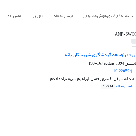
بیانیه به کارگیری هوش مصنوعی
ارسال مقاله
داوران
تماس با ما
ANP-SWO
اهبردی توسعة گردشگری شهرستان بانه
167-190
10.22059/ju
 عبداله شیخی، خسرو رحمتی، ابراهیم شریف زاده اقدم
اصل مقاله
1.27 M