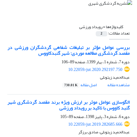
کلیدواژه‌ها =
رویداد ورزشی
تعداد مقالات:
2
بررسی عوامل مؤثر بر تبلیغات شفاهی گردشگران ورزشی در
مقصد گردشگری مطالعه موردی: شهر گنبدکاووس
دوره 7، شماره 1، بهار 1399، صفحه
89-106
10.22059/jut.2020.292197.750
عبدالحمید زیتونلی
مشاهده مقاله
اصل مقاله
730.01 K
الگوسازی عوامل موثر بر ارزش ویژه برند مقصد گردشگری شهر
گنبد کاووس با تاکید بر رویداد ورزشی
دوره 6، شماره 3، پاییز 1398، صفحه
89-105
10.22059/jut.2019.282685.666
عبدالحمید زیتونلی، صادق برزگر