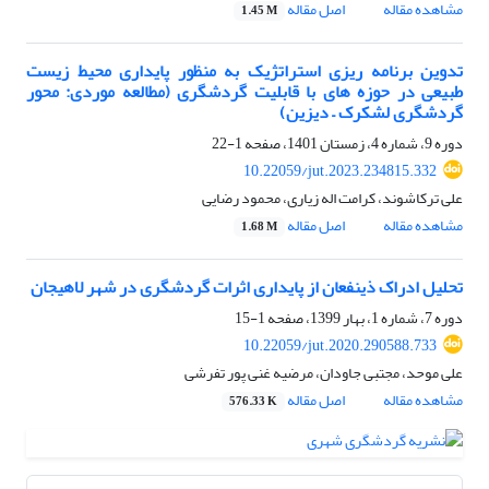
مشاهده مقاله
اصل مقاله
1.45 M
تدوین برنامه ریزی استراتژیک به منظور پایداری محیط زیست
طبیعی در حوزه های با قابلیت گردشگری (مطالعه موردی: محور
گردشگری لشکرک – دیزین)
دوره 9، شماره 4، زمستان 1401، صفحه
1-22
10.22059/jut.2023.234815.332
علی ترکاشوند، کرامت اله زیاری، محمود رضایی
مشاهده مقاله
اصل مقاله
1.68 M
تحلیل ادراک ذینفعان از پایداری اثرات گردشگری در شهر لاهیجان
دوره 7، شماره 1، بهار 1399، صفحه
1-15
10.22059/jut.2020.290588.733
علی موحد، مجتبی جاودان، مرضیه غنی پور تفرشی
مشاهده مقاله
اصل مقاله
576.33 K