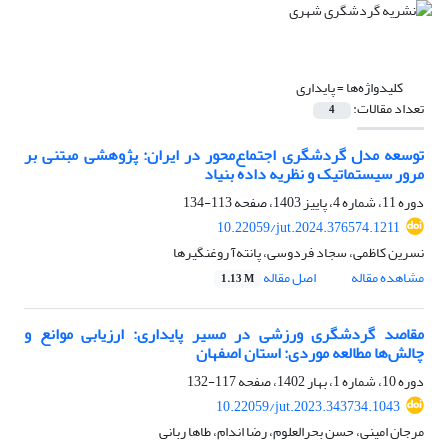
کلیدواژه‌ها =
پایداری
تعداد مقالات:
4
توسعه مدل گردشگری اجتماع‌محور در ایران: پژوهشی مبتنی بر
مرور سیستماتیک و نظریه داده بنیاد
دوره 11، شماره 4، پاییز 1403، صفحه
113-134
10.22059/jut.2024.376574.1211
نسرین کاظمی، سجاد فردوسی، پانته‌آ روغنگیرها
مشاهده مقاله
اصل مقاله
1.13 M
مقاصد گردشگری ورزشی در مسیر پایداری: ارزیابی موانع و
چالش‌ها مطالعه موردی: استان اصفهان
دوره 10، شماره 1، بهار 1402، صفحه
117-132
10.22059/jut.2023.343734.1043
مرجان امینی، حسن بحرالعلوم، رضا اندام، طاها ربانی