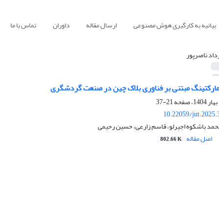
بیانیه به کارگیری هوش مصنوعی
ارسال مقاله
داوران
تماس با ما
داد ناصرپور
ارکتینگ مبتنی بر فناوری بلاک چین در صنعت گردشگری
21-37
10.22059/jut.2025
محمد باشکوه اجیرلو، قاسم زارعی، حسین رحیمی
اصل مقاله
802.66 K