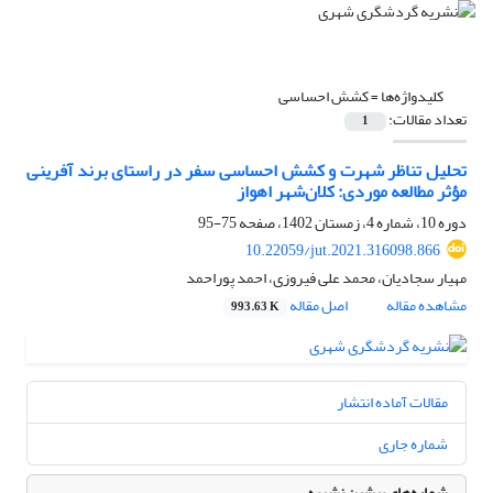
کلیدواژه‌ها =
کشش احساسی
تعداد مقالات:
1
تحلیل تناظر شهرت و کشش احساسی سفر در راستای برند آفرینی
مؤثر مطالعه موردی: کلان‌شهر اهواز
دوره 10، شماره 4، زمستان 1402، صفحه
75-95
10.22059/jut.2021.316098.866
مهیار سجادیان، محمد علی فیروزی، احمد پوراحمد
مشاهده مقاله
اصل مقاله
993.63 K
مقالات آماده انتشار
شماره جاری
شماره‌های پیشین نشریه