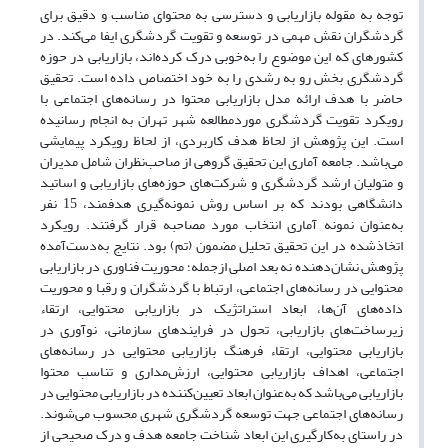
توجه به مقوله بازاریابی و دسترسی به محتوای مناسب و دقیق برای
گردشگران نقش مهمی در توسعه و تقویت گردشگری ایفا می‌کند. در
کشورهای که این موضوع را به‌خوبی درک کرده‌اند، بازاریابی در حوزه
گردشگری بخش رو به رشدی را به خود اختصاص داده است. تحقیق
حاضر با هدف ارائه مدل بازاریابی محتوا در رسانه‌های اجتماعی با
رویکرد تقویت گردشگری موردمطالعه شهر تهران به انجام رسانیده
است. این پژوهش از لحاظ هدف کاربردی، از لحاظ رویکرد پیمایشی
می‌باشد. جامعه آماری این تحقیق گروهی از صاحب‌نظران شامل مدیران
و متولیان ارشد گردشگری و شرکت‌های حوزه‌های بازاریابی و اساتید
دانشگاهی بودند که بر اساس روش نمونه‌گیری هدفمند، 15 نفر
به‌عنوان نمونه آماری انتخاب مورد مصاحبه قرار گرفتند. رویکرد
اتخاذشده در این تحقیق تحلیل مضمون (تم) بود. نتایج به‌دست‌آمده
پژوهش نشان‌دهنده نه بعد اصلی ازجمله؛ محوریت فناوری در بازاریابی
محتوایی در رسانه‌های اجتماعی، ارتباط با گردشگران و رقبا و محوریت
داده‌های آن‌ها، ابعاد استراتژیک در بازاریابی محتوایی، ارتقاء
زیرساخت‌های بازاریابی، تحول در فرایندهای سازمانی، نوآوری در
بازاریابی محتوایی، ارتقاء فرهنگ بازاریابی محتوایی در رسانه‌های
اجتماعی، اهداف بازاریابی محتوایی، ارزش‌مداری و تناسب محتوا
بازاریابی می‌باشد که به‌عنوان ابعاد تعیین‌کننده در بازاریابی محتوایی در
رسانه‌های اجتماعی جهت توسعه گردشگری شهری محسوب می‌شوند.
در راستای به‌کارگیری این ابعاد شناخت جامعه هدف و درک صحیحی از