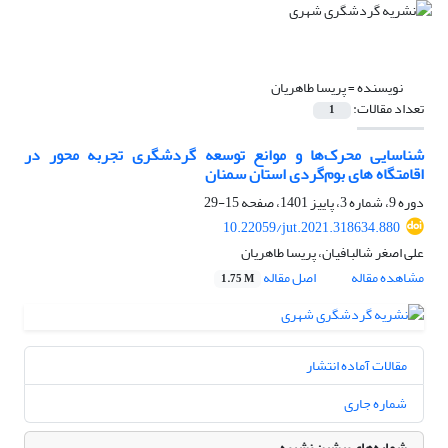
نویسنده =
پریسا طاهریان
تعداد مقالات:
1
شناسایی محرک‌ها و موانع توسعه گردشگری تجربه محور در
اقامتگاه های بوم‌گردی استان سمنان
دوره 9، شماره 3، پاییز 1401، صفحه
15-29
10.22059/jut.2021.318634.880
علی اصغر شالبافیان، پریسا طاهریان
مشاهده مقاله
اصل مقاله
1.75 M
مقالات آماده انتشار
شماره جاری
شماره‌های پیشین نشریه