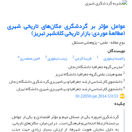
عوامل مؤثر بر گردشگری مکان‌های تاریخی شهری
(مطالعۀ موردی: بازار تاریخی کلانشهر تبریز)
نوع مقاله : علمی - پژوهشی مستقل
نویسندگان
4
3
2
1
راضیه تیموری
فریبا کرمی
زینب تیموری
امین صفدری
1
مدرس گروه جغرافیا دانشگاه زنجان
2
عضو هیئت علمی گروه جغرافیا دانشگاه تبریز
3
دانشجوی کارشناسی ارشد جغرافیا و برنامه‏ریزی گردشگری دانشگاه زنجان
4
دانشجوی کارشناسی ارشد جغرافیا و برنامه‏ریزی شهری دانشگاه تهران
10.22059/jut.2014.53153
چکیده
گردشگری امروزه یکی از مسائل مهم و مؤثر اقتصادی و یکی از عوامل
برجستۀ ارتباط اجتماعی و فرهنگی است. در این میان، مکان‌های تاریخی،
به دلیل نمایش هویت شهرها، از ارزش بسیار زیادی جهت جذب