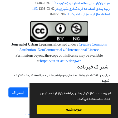
فراخوان ارسال مقاله شماره ویژه کووید 19:
1399-04-23
رتبه بندی فصلنامه گردشگری شهری در ISC
1398-03-02
استفاده از نرم افزار مشابهت یاب
1398-02-30
Journal of Urban Tourism
is licensed under a
Creative Commons
Attribution-NonCommercial 4.0 International License
Permissions beyond the scope of this license may be available
at
https://jut.ut.ac.ir/?lang=en
اشتراک خبرنامه
برای دریافت اخبار و اطلاعیه های مهم نشریه در خبرنامه نشریه مشترک
شوید.
اشتراک
این وب سایت از کوکی ها برای اطمینان از ارائه بهترین
خدمات استفاده می کند.
متوجه شدم
سامانه مدیریت نشریات علمی.
طراحی و پیاده سازی از
سیناوب