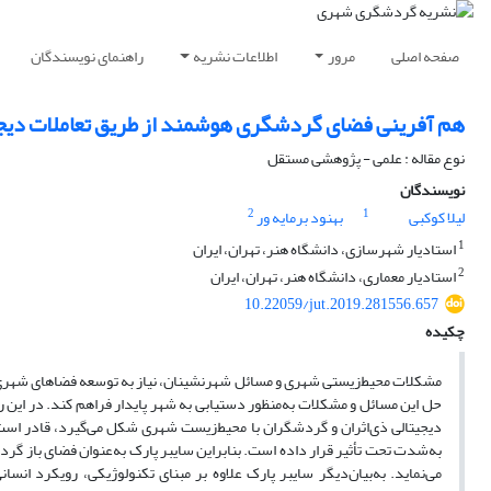
صفحه اصلی
مرور
اطلاعات نشریه
راهنمای نویسندگان
هم آفرینی فضای گردشگری هوشمند از طریق تعاملات دیجیت
نوع مقاله : علمی - پژوهشی مستقل
نویسندگان
2
1
لیلا کوکبی
بهنود برمایه ور
1
استادیار شهرسازی، دانشگاه هنر، تهران، ایران
2
استادیار معماری، دانشگاه هنر، تهران، ایران
10.22059/jut.2019.281556.657
چکیده
مشکلات محیط‌زیستی شهری و مسائل شهرنشینان، نیاز به توسعه فضاهای شهری ه
حل این مسائل و مشکلات به‌منظور دستیابی به شهر پایدار فراهم کند. در این
دیجیتالی ذی‌اثران و گردشگران با محیط‌زیست شهری شکل می‌گیرد، قادر اس
به‌شدت تحت تأثیر قرار داده است. بنابراین سایبر پارک به‌عنوان فضای باز گر
می‌نماید. به‌بیان‌دیگر سایبر پارک علاوه بر مبنای تکنولوژیکی، رویکرد ا