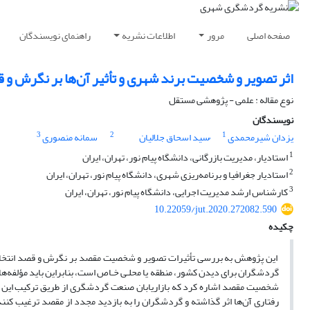
صفحه اصلی
مرور
اطلاعات نشریه
راهنمای نویسندگان
اثر تصویر و شخصیت برند شهری و تأثیر آن‌ها بر نگرش و
نوع مقاله : علمی - پژوهشی مستقل
نویسندگان
3
2
1
یزدان شیرمحمدی
ُسید اسحاق جلالیان
سمانه منصوری
1
استادیار، مدیریت بازرگانی، دانشگاه پیام نور، تهران، ایران
2
استادیار جغرافیا و برنامه‌ریزی شهری، دانشگاه پیام نور، تهران، ایران
3
کارشناس ارشد مدیریت اجرایی، دانشگاه پیام نور، تهران، ایران
10.22059/jut.2020.272082.590
چکیده
این پژوهش به بررسی تأثیرات تصویر و شخصیت مقصد بر نگرش و قصد انت
گردشگران برای دیدن کشور، منطقه یا محلـی خـاص است، بنابراین باید مؤلفه‌ها
شخصیت مقصد اشاره کرد که بازاریابان صنعت گردشگری از طریق ترکیب این دو
رفتاری آن‌ها اثر گذاشته و گردشگران را به بازدید مجدد از مقصد ترغیب کن