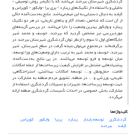
گردشگری شهرستان بیرجند می‌باشد که با تکیه‌بر روش توصیفی -
تحلیلی و با استفاده از تکنیک‌های رینارد - پری یرا -وایکور - کوپراس و
کپلند به دنبال دستیابی به این مهم می‌باشد. نتایج به‌دست‌آمده حاکی
از آن است که شاخص «تعداد آثار و بناهای تاریخی» در هر دو تکنیک
رینارد و وایکور بهترین وضعیت را دارا می‌باشد. در بررسی گزینه‌های
موردبررسی نیز مشخص گردید که بیرجند، خوسف و محمد شهر
جایگاه‌های اول تا سوم را ازنظر توان گردشگری شهرستان بیرجند در
برگرفته‌اند. درمجموع می‌توان نتیجه گرفت در سطح شهرستان، شهر
بیرجند، خوسف و محمد شهر به ترتیب دارای وضعیت‌های ورا توسعه،
میان توسعه و فرو توسعه می‌باشند. در پی نتایج به‌دست‌آمده،
پیشنهادهایی مشتمل بر افزایش کیفیت زیرساخت‌ها از جمله امکانات
اقامت، حمل‌ونقل و...، توسعه امکانات بهداشتی، استراحتگاهی،
تفریحی، ورزشی و ... در منطقه، تشویق مردم منطقه به مشارکت در
جهت توسعه زیرساخت‌ها، تجهیزات و تسهیلات گردشگری، استفاده از
مشارکت بخش خصوصی در احداث تأسیسات گردشگری منطقه ارائه
می‌گردد.
کلیدواژه‌ها
گردشگری
توسعه پایدار
رینارد
پریرا
وایکور
کوپراس
کپلند
بیرجند