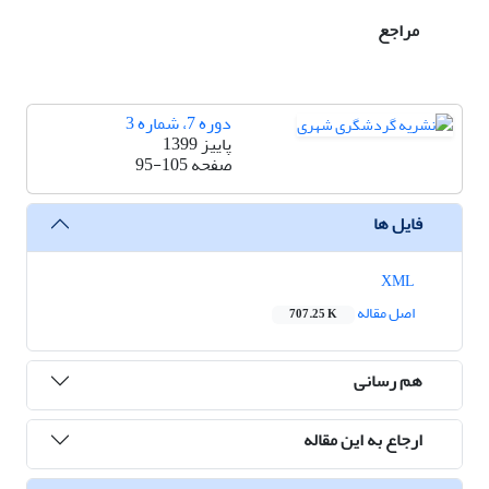
مراجع
دوره 7، شماره 3
پاییز 1399
صفحه
95-105
فایل ها
XML
اصل مقاله
707.25 K
هم رسانی
ارجاع به این مقاله