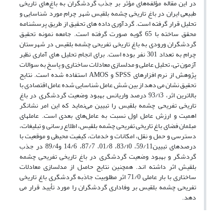
در این مقاله مؤلفه‌های مؤثر بر جذب گردشگران به باغ‌های تاریخی
طبیعی ایران در باغ تاریخی چشمه بلقیس شهر چرام مورد شناسایی و
تحلیل قرار گرفته است. گردآوری داده های تحقیق از طریق پرسشنامه
محقق ساخته با 65 گویه صورت گرفته است. جامعه نمونه تحقیق
گردشگران ورودی به باغ تاریخی تفریحی چشمه بلقیس در شهرستان
چرام به تعداد 301 نفر بوده است. برای انجام تحلیل های آماری نظیر
آزمون تی، تحلیل عاملی و مدلسازی معادلات ساختاری و پاسخ به سوالات
پژوهش از نرم افزارهای SPSS و AMOS استفاده شده است. نتایج
تحقیق نشان می دهد از بین شش عامل شناسایی شده عامل اقتصادی با
بالاترین اثر، 93/۱3 درصد واریانس بهبود وضعیت گردشگری در باغ
تاریخی تفریحی چشمه بلقیس را تبیین می‌نماید که این امر نشانگر
اهمیت و ارزش عامل اول نسبت به عامل‌های بعدی است. عاملهای
مبلمان فضای باغ تاریخی تفریحی چشمه بلقیس، اطلاع رسانی و تبلیغات،
دسترسی و حمل و نقل، امکانات و خدمات، کیفیت محیطی و موقعیت با
درصدهای تبیین59/11، 83/۱0، 01/8، 87/7، 14/6 و89/4 در جذب
گردشگر و بهبود وضعیت گردشگری در باغ تاریخی تفریحی چشمه
بلقیش اثر داشته اند. همچنین نتایج حاصل از مدلسازی معادلات
ساختاری با بار عاملی 71/0 اثر مطلوبیت جاذبه گردشگری باغ تاریخی
تفریحی چشمه بلقیس بر وفاداری گردشگران را مورد تأیید قرار می
دهد.