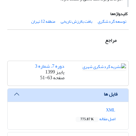
کلیدواژه‌ها
توسعه گردشگری
بافت باارزش تاریخی
منطقه 12 تهران
مراجع
دوره 7، شماره 3
پاییز 1399
صفحه
51-63
فایل ها
XML
اصل مقاله
775.87 K