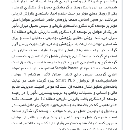
رشد سریع شهرنشینی و تغییر کاربری شهرها، این بافت‌ها دچار افول
شده‌اند. در این راستا رویکرد گردشگری به‌ویژه گردشگری تاریخی،
یکی از رویکردهای مؤثر در جهت حفظ و احیاء بافت‌های باارزش تاریخی
می‌باشد. بر همین اساس، هدف پژوهش حاضر شناسایی عوامل اصلی
مؤثر بر توسعه گردشگری بافت‌های تاریخی و سپس تحلیل میزان تأثیر
هر یک از عوامل بر توسعه گردشگری بافت باارزش تاریخی منطقه 12
تهران می‌باشد. روش تحقیق پژوهش توصیفی – تحلیلی است و برای
شناسایی عوامل اصلی ادبیات پژوهش و مبانی نظری موردبررسی قرار
گرفت. در نهایت معیارهای اصلی مطابق با نظرات صاحب‌نظران امر
استخراج گردید. جامعه آماری پژوهش شامل کارشناسان و متخصصان
گردشگری و برنامه‌ریزی شهری با توجه به زمینه تخصصی تحقیق است
که با استفاده از نرم‌افزار Sample Power اقدام به برآورد حجم نمونه
آماری گردید. سپس برای تحلیل میزان تأثیر هرکدام از عوامل
شناسایی‌شده از نرم‌افزار Smart PLS بهره گرفته شد. در نهایت
یافته‌های تحقیق نشان‌دهنده آن است که عوامل امنیت، مدیریت منابع
مالی و انسانی و تسهیلات رفاهی به ترتیب بیشترین تأثیر را در زمینه
توسعه گردشگری بافت باارزش تاریخی منطقه 12 دارا هستند. نکته
حائز اهمیتی که در یافته‌ها به چشم می‌خورد جای‌گیری عامل امنیت در
رتبه اول و مهم‌ترین عامل در زمینه موفقیت توسعه گردشگری منطقه
است. همچنین عامل تصویر ذهنی در رتبه چهارم و بالاتر از عواملی
همچون کیفیت جاذبه‌ها و دسترسی قرار دارد که خود دلالت بر اهمیت
ادراکات و برداشت ذهنی از مقصد دارد.