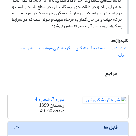
زیرساخت‌های سایبری در حوزه گردشگری
،
با ارزش 16/0 در مدل باتلر
به میزان زیاد و در طبقه‌بندی پرسکات آلن در سطح ناپایدار است و
درنهایت در شرایط کنونی نیاز گردشگری هوشمند در مرحله نیمه
چرخه حیات و در حال گذار به مرحله تثبیت و بلوغ است که در شرایط
پساکرونایی نیز نیاز آن بیشتر احساس می‌شود.
کلیدواژه‌ها
نیازسنجی
دهکده گردشگری
گردشگری هوشمند
شهر بندر
انزلی
مراجع
دوره 7، شماره 4
زمستان 1399
صفحه
49-60
فایل ها