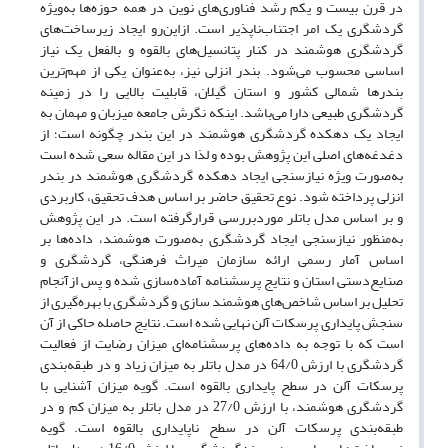
در قرن بیست و یکم رشد فناوری‌های نوین در همه حوزه‌ها به‌ویژه
گردشگری یک امر اجتناب‌ناپذیر است. ازاین‌رو ایجاد زیرساخت‌های
گردشگری هوشمند در کنار پتانسیل‌های بالقوه و بالفعل یک نیاز
اساسی محسوب می‌شود. بندر انزلی نیز، به‌عنوان یکی از مهم‌ترین
بندرها شمالی کشور و استان گیلان، قابلیت بالایی را در زمینه
گردشگری طبیعی دارا می‌باشد. اینکه نگرش جامعه میزبان و مهمان به
ایجاد یک دهکده گردشگری هوشمند در این بندر چگونه است؛ از
دغدغه‌های اصلی این پژوهش بوده و لذا در این مقاله سعی شده است
به‌صورت ویژه نیازسنجی ایجاد دهکده گردشگری هوشمند در بندر
انزلی پرداخته شود. نوع تحقیق حاضر بر اساس هدف تحقیق، کاربردی
و بر اساس مدل باتلر موردبررسی قرارگرفته است. در این پژوهش
به‌منظور نیازسنجی ایجاد گردشگری به‌صورت هوشمند، داده‌ها بر
اساس آمار رسمی ارائه سازمان میراث فرهنگی، گردشگری و
صنایع‌دستی استان و نتایج پرسشنامه آماده‌سازی شده و پس ازآنجام
تحلیل بر اساس شاخص‌های هوشمند سازی و گردشگری با بهره‌گیری از
سنجش پایداری پرسکات آلن نهایی شده است. نتایج حاصله حاکی از آن
است که با توجه به داده‌های پرسشنامه‌ای میزان رضایت از فعالیت
گردشگری با ارزش 64/0 در مدل باتلر به میزان زیاد و در طبقه‌بندی
پرسکات آلن در سطح پایداری بالقوه است. گویه میزان آشنایی با
گردشگری هوشمند، با ارزش 27/0 در مدل باتلر به میزان کم و در
طبقه‌بندی پرسکات آلن در سطح ناپایداری بالقوه است. گویه