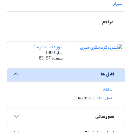
شیراز
مراجع
دوره 8، شماره 1
بهار 1400
صفحه
83-97
فایل ها
XML
اصل مقاله
626.31 K
هم رسانی