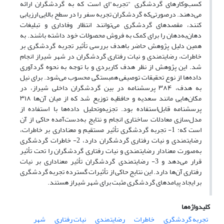
کسب‌وکارهای گردشگری "تجربه"ای است که به گردشگران ارائه
می‌دهند. درصورتی‌که گردشگران تجربه سفر را در سطح بالایی ارزیابی
کنند، مقصدهای گردشگری می‌توانند انتظار وفاداری و تبلیغات
دهان‌به‌دهان را برای کمک به فروش محصولات خود داشته باشند. به
همین دلیل پژوهش حاضر باهدف بررسی تأثیر تجربه گردشگری بر
خاطرات، رضایتمندی و نیات رفتاری گردشگران در شهر شیراز انجام
شد. این پژوهش از نظر هدف کاربردی و با توجه به نحوه گردآوری
داده‌ها از نوع تحقیقات توصیفی همبستگی محسوب می‌شود. برای نیل
به هدف، ۳۸۴ پرسشنامه در بین گردشگران داخلی شیراز، در
مکان‌هایی مانند سعدیه و حافظیه توزیع شد که از میان آن‌ها ۳۱۸
پرسشنامه قابل‌استفاده بود. تجزیه‌وتحلیل داده‌ها با استفاده از
مدل‌سازی معادلات ساختاری انجام و نتایج به‌دست‌آمده حاکی از آن
است که: 1- تجربه گردشگری تأثیر مستقیم و معناداری بر خاطرات،
رضایتمندی و نیات رفتاری گردشگران دارد، 2- خاطرات گردشگری
به‌صورت معنادار رضایتمندی و نیات رفتاری گردشگران را تحت تأثیر
قرار می‌دهد و 3- رضایتمندی گردشگران تأثیر معناداری بر نیات
رفتاری آن‌ها دارد. این نتایج حاکی از تأثیرات گسترده تجربه گردشگری
بر ایجاد پیامدهای گردشگری مثبت برای شهر شیراز هستند.
کلیدواژه‌ها
تجربه گردشگری
خاطرات
رضایتمندی
نیات رفتاری
شهر