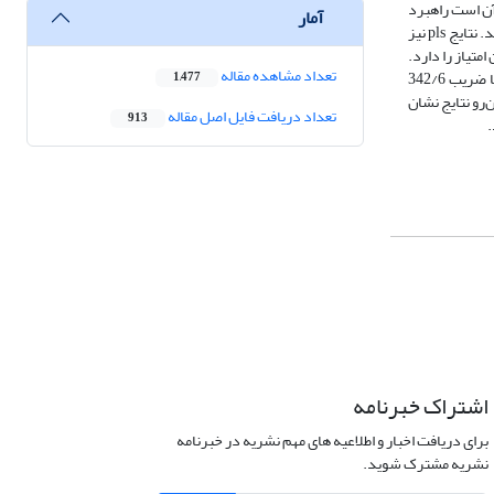
مدل‌سازی معادلات ساختاری و نرم‌افزار pls استفاده‌شده است. نتایج حاصل از روش swara حاکی از آن است راهبرد
آمار
نهادها و سازمان‌ها که نقش مدیریتی در الگو ایفا می‌کند با ضریب امتیاز 00/2 مهم‌ترین عامل در برنامه‌ریزی راهبردی و توسعه گردشگری بیوفیلیکی شهر تهران می‌باشد. نتایج pls نیز
ن‌ها بر زیرساخت‌ها با کسب امتیاز 892/15 و زیرساخت‌ها به فعالیت‌ها با کسب ضریب 289/11 بیشترین امتیاز را دارد.
تعداد مشاهده مقاله
بعدازآن تأثیر فعالیت‌ها بر نگرش‌ها با ضریب 913/8 در رتبه سوم قرار دارد. ازنظر تأثیر محورهای اصلی پژوهش بر الگوی گردشگری بیوفیلیک نهادها و سازمان‌ها با ضریب 342/6
1,477
 رتبه سوم و چهارم قرار دارند. ازاین‌رو نتایج نشان
تعداد دریافت فایل اصل مقاله
913
.
اشتراک خبرنامه
برای دریافت اخبار و اطلاعیه های مهم نشریه در خبرنامه
نشریه مشترک شوید.