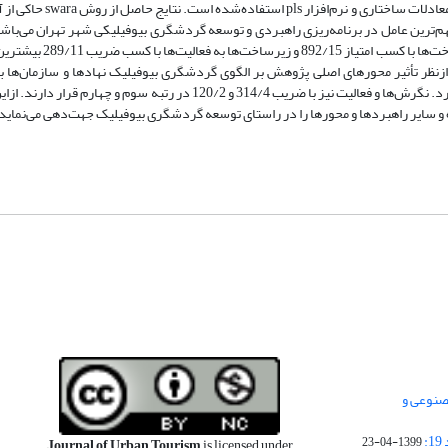
دسترس انتخاب شدند. برای تجزیه‌وتحلیل داده‌ها از روش swara و 
بیانگر این است در میان ضرایب به‌دست‌آمده تأثیر نهادها و سازما
بیشترین تأثیر دارد و بعدازآن زیرساخت‌ها با ضریب 312/5 در رتبه دوم قرار دارد. نگرش‌ها و فعالیت نیز با ضریب 314/4 و 120/2 در
ده و سایر راهبردها و محورها را در راستای توسعه گردشگری بیوفیلیک جهت‌دهی می‌نماید
صنوعی و
:
1399-04-23
Journal of Urban Tourism
is licensed under