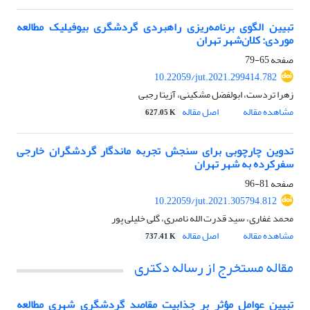
تبیین الگوی برنامه‌ریزی راهبردی گردشگری بیوفیلیک مطالعه
موردی: کلان‌شهر تهران
صفحه
65-79
10.22059/jut.2021.299414.782
زهرا تردست، ابولفضل مشکینی، آزیتا رجبی
مشاهده مقاله
اصل مقاله
627.05 K
تدوین چارچوبی برای سنجش تجربه ماندگار گردشگران خارجی
سفرکرده به شهر تهران
صفحه
81-96
10.22059/jut.2021.305794.812
محمد غفاری، سید قدرت الله ناصری، گلی خلیلی پور
مشاهده مقاله
اصل مقاله
737.41 K
مقاله مستخرج از رساله دکتری
تبیین عوامل مؤثر بر جذابیت مقاصد گردشگری شهری مطالعه