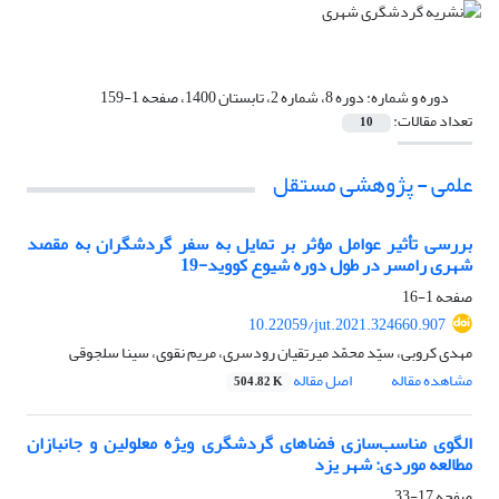
دوره و شماره:
دوره 8، شماره 2، تابستان 1400، صفحه 1-159
تعداد مقالات:
10
علمی - پژوهشی مستقل
بررسی تأثیر عوامل مؤثر بر تمایل به سفر گردشگران به مقصد
شهری رامسر در طول دوره شیوع کووید-19
صفحه
1-16
10.22059/jut.2021.324660.907
مهدی کروبی، سیّد محمّد میرتقیان رودسری، مریم نقوی، سینا سلجوقی
مشاهده مقاله
اصل مقاله
504.82 K
الگوی مناسب‌سازی فضاهای گردشگری ویژه معلولین و جانبازان
مطالعه موردی: شهر یزد
صفحه
17-33