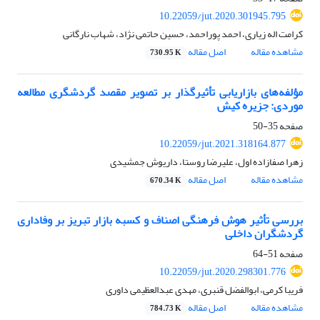
10.22059/jut.2020.301945.795
کرامت اله زیاری، احمد پوراحمد، حسین حاتمی نژاد، شهاب نارگانی
مشاهده مقاله
اصل مقاله
730.95 K
مؤلفه‌های بازاریابی تأثیرگذار بر تصویر مقصد گردشگری مطالعه
موردی: جزیره کیش
صفحه
35-50
10.22059/jut.2021.318164.877
زهرا صفازاده اول، علیرضا روستا، داریوش جمشیدی
مشاهده مقاله
اصل مقاله
670.34 K
بررسی تأثیر هوش فرهنگی اصناف و کسبه بازار تبریز بر وفاداری
گردشگران داخلی
صفحه
51-64
10.22059/jut.2020.298301.776
فریبا کرمی، ابوالفضل قنبری، مهدی عبدالعظیمی داوری
مشاهده مقاله
اصل مقاله
784.73 K