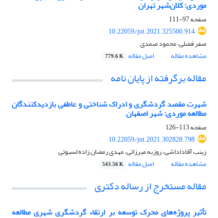
موردی: کلان‌شهر تهران
صفحه
97-111
10.22059/jut.2021.325500.914
صفر فضلی، محمود صمدی
مشاهده مقاله
اصل مقاله
779.6 K
مقاله برگرفته از پایان نامه
شهرت مقصد گردشگری و ادراک شناختی و عاطفی بازدیدکنندگان
مطالعه موردی: شهر اصفهان
صفحه
113-126
10.22059/jut.2021.302828.798
زینب آقاداداشی، روزبه میرزائی، مهدی رمضان زاده لسبوئی
مشاهده مقاله
اصل مقاله
543.56 K
مقاله مستخرج از رساله دکتری
تأثیر پروژه‌های محرک توسعه بر ارتقاء گردشگری شهری مطالعه