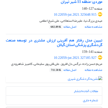
موردی: منطقه 11 شهر تهران
صفحه
127-140
10.22059/jut.2021.325648.915
مهدی بزرگ نیا، علیرضا استعلاجی، علی شیخ اعظمی
مشاهده مقاله
اصل مقاله
602.89 K
تبیین مدل رفتار هم آفرینی ارزش مشتری در توسعه صنعت
گردشگری پزشکی استان گیلان
صفحه
141-159
10.22059/jut.2021.327185.927
مریم حسن زاده، نرگس دل افروز، علی قلی پور سلیمانی، کامبیز شاهرودی
مشاهده مقاله
اصل مقاله
711.58 K
مقالات آماده انتشار
شماره جاری