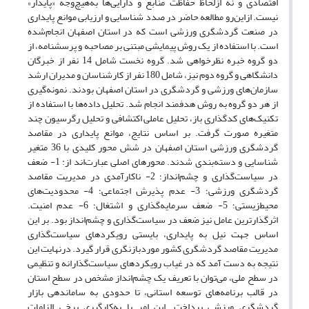
اقتصادی و نه ازلحاظ حفاظت منابع و دارایی‌ها به‌هیچ‌وجه «پایدار»
نیست. ازاین‌رو مطالعه حاضر در صدد شناسایی و ارزیابی موانع پایداری
در صنعت گردشگری ورزشی است که در استان اصفهان انجام‌شده
است. با استفاده از یک روش پیمایشی مبتنی بر مصاحبه و پرسشنامه، از
دو گروه خبره نظرخواهی شد. گروه نخست شامل 14 نفر از خبرگان
دانشگاهی و گروه دوم نیز، شامل 180 نفر از کارشناسان و مدیران ارشد
سازمان‌های ورزشی و گردشگری در استان اصفهان بودند. نمونه‌گیری
از هر دو گروه به روش هدفمند انجام شد. تحلیل داده‌ها با استفاده از
تکنیک‌های کدگذاری باز، تحلیل عاملی اکتشافی و تحلیل رگرسیون چند
متغیره صورت گرفت. بر اساس نتایج، موانع پایداری در مقاصد
گردشگری ورزشی استان اصفهان در شش محور کلیدی با 36 متغیر
شناسایی و دسته‌بندی شدند. محورهای اصلی عبارت‌اند از: 1- ضعف
در سیاست‌گذاری و چشم‌انداز؛ 2- ناکارآمدی در مدیریت مقاصد
گردشگری ورزشی؛ 3- عدم پذیرش اجتماعی؛ 4- محدودیت‌های
محیط‌زیستی؛ 5- ضعف سرمایه‌گذاری و اشتغال؛ 6- عدم امنیت.
اثرگذارترین عامل نیز ضعف در سیاست‌گذاری و چشم‌انداز بود. بر این
اساس جهت نیل به پایداری، بایستی رویکردهای سیاست‌گذاری
مدیریت مقاصد گردشگری کشور موردبازنگری قرار گیرد. درنهایت این
نتیجه به دست آمد که در غیاب رویکردهای سیاست‌گذارانه و تنظیمی
در سطح ملی، می‌توان با تعریف یک چشم‌انداز مشخص در سطح استان
در قالب برنامه‌های توسعه استانی، تا حدودی به ساماندهی بازار
گردشگری ورزشی پرداخت. این امر با به‌کارگیری برخی الزامات