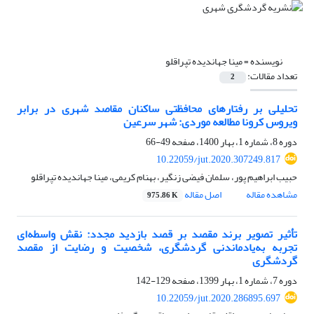
نویسنده =
مینا جهاندیده تپراقلو
تعداد مقالات:
2
تحلیلی بر رفتارهای محافظتی ساکنان مقاصد شهری در برابر
ویروس کرونا مطالعه موردی: شهر سرعین
دوره 8، شماره 1، بهار 1400، صفحه
49-66
10.22059/jut.2020.307249.817
حبیب ابراهیم پور، سلمان فیضی زنگیر، بهنام کریمی، مینا جهاندیده تپراقلو
مشاهده مقاله
اصل مقاله
975.86 K
تأثیر تصویر برند مقصد بر قصد بازدید مجدد: نقش واسطه‌ای
تجربه به‌یادماندنی گردشگری، شخصیت و رضایت از مقصد
گردشگری
دوره 7، شماره 1، بهار 1399، صفحه
129-142
10.22059/jut.2020.286895.697