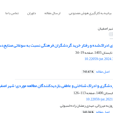
بیانیه به کارگیری هوش مصنوعی
ارسال مقاله
داوران
تماس با ما
هر اصفهان
 ادراک‌شده و رفتار خرید گردشگران فرهنگی نسبت به سوغاتی صنایع‌دست
19-34
10.22059/jut.2024
اصل مقاله
743.67 K
گری و ادراک شناختی و عاطفی بازدیدکنندگان مطالعه موردی: شهر اصفه
113-126
10.22059/jut.202
وزبه میرزائی، مهدی رمضان زاده لسبوئی
اصل مقاله
543.56 K