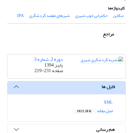
کلیدواژه‌ها
تنکابن
حکمرانی خوب شهری
شهرهای مقصد گردشگری
IPA
مراجع
دوره 2، شماره 3
پاییز 1394
صفحه
219-231
فایل ها
XML
اصل مقاله
1023.38 K
هم رسانی