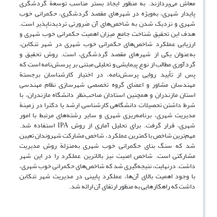
معاش می‌پردازند. به منظور ایجاد بستر مناسب توسعة گردشگری
پایدار شهری، به‌ویژه در شهرهای مقصد گردشگری، حکمرانی خوب
شهری و نزدیک شدن به شاخص‌های آن ضرورتی تردیدناپذیر است.
هدف این تحقیق شناخت جامع میزان اهمیت حکمرانی خوب شهری و
ارزیابی عملکرد شاخص‌های حکمرانی خوب شهری در شهر تنکابن،
به‌عنوان یکی از شهرهای مقصد گردشگری، است. روش تحقیق و
گردآوری مطالب از نوع پیمایشی و تحلیلی مبتنی بر پرسش‌نامه است که
پس از تأیید روایی پرسش‌نامه، در اختیار کارشناسان برجستة
مهندسان مشاور و اعضای گروه تخصصی شهرسازی نظام مهندسی
استان مازندران و همچنین استادان صاحب‌نظر دانشگاه مازندران، با
شرط داشتن تحصیلات دانشگاهی کارشناسی ارشد یا دکترا در زمینة
مدیریت شهری، برنامه‌ریزی شهری و سایر رشته‌های مرتبط با امور
شهری، قرار گرفت. برای تحلیل آماری از روش IPA استفاده شد.
مهم‌ترین شاخص با کمترین عملکرد، شاخص مشارکت شهروندان تعیین
شد که سنگ بنای حکمرانی خوب شهری به‌منزلة روش مدیریت
مشارکتی است. شاخص امنیت نیز بالاترین عملکرد را در این شهر
داشت. درنهایت، نتیجه‌گیری شد که شاخص‌های حکمرانی خوب شهری،
با وجود اهمیت بالای آن‌ها، عملکرد پایینی در مدیریت شهر تنکابن
داشت که راهکارهایی به منظور ارتقای آن ارائه شد.