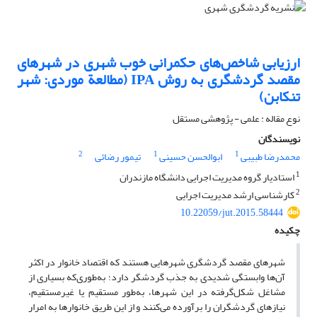
ارزیابی شاخص‌های حکمرانی خوب شهری در شهرهای
مقصد گردشگری به روش IPA (مطالعة موردی: شهر
تنکابن)
نوع مقاله : علمی - پژوهشی مستقل
نویسندگان
2
1
1
محمدرضا طبیبی
ابوالحسن حسینی
تیمور رضائی
1
استادیار گروه مدیریت اجرایی دانشگاه مازندران
2
کارشناسی ارشد مدیریت اجرایی
10.22059/jut.2015.58444
چکیده
شهرهای مقصد گردشگری شهرهایی هستند که اقتصاد خانوار در اکثر
آن‌ها وابستگی شدیدی به جذب گردشگر دارد؛ به‌طوری‌که بسیاری از
مشاغل شکل‌گرفته در این شهرها، به‌طور مستقیم یا غیرمستقیم،
نیازهای گردشگران را برآورده می‌کنند و از این طریق خانوار‌ها به امرار