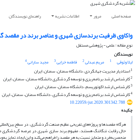
صفحه اصلی
مرور
اطلاعات نشریه
راهنمای نویسندگان
واکاوی ظرفیت برندسازی شهری و عناصر برند در مقصد گر
نوع مقاله : علمی - پژوهشی مستقل
نویسندگان
4
3
2
1
لیلا وثوقی
مریم عبدلی
فاطمه خزایی
مجید سارانی
1
استادیار مدیریت جهانگردی، دانشگاه سمنان، سمنان، ایران
2
کارشناس ارشد برنامه‌ریزی و توسعه گردشگری دانشگاه سمنان، سمنان، ایران
3
کارشناس ارشد اکوتوریسم، دانشگاه سمنان، سمنان، ایران
4
کارشناس ارشد برنامه‌ریزی و توسعه گردشگری، دانشگاه سمنان، سمنان، ایران
10.22059/jut.2020.301342.788
چکیده
هرگاه مقصدها و پروژه‌های تفریحی عظیم صنعت گردشگری، در سطح بین‌الملل
حال رقابت تنگاتنگ هستند، مفهوم برند سازی شهری در عرصه گردشگری مطرح
منحصربه‌فرد و متمایز نسبت به هر مقصد را فراهم می‌کند و این ایجاد تمایز به