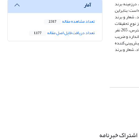
 درزمینه برند
آمار
است؛ بنابراین
، شعار و برند
تعداد مشاهده مقاله
2,317
ز نوع تحقیقات
توصیفی- همبستگی است. جامعه آماری پژوهش شامل تمامی گردشگران داخلی ورودی به شهر یزد در پاییز 1398 بودند که با روش نمونه‌گیری غیر احتمالی در دسترس، 265 نفر
تعداد دریافت فایل اصل مقاله
1,177
ف استاندارد و ضریب
یش‌بینی کننده
، شعار و برند
اشتراک خبرنامه