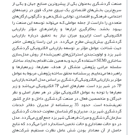
صنعت گردشـگری به‌عنوان یکی از پیشروترین صنایع جهان و یکـی از
سریع‌ترین بخـش‌های اقتـصادی یک نیروی محرک قوی در زمینه‌های
اجتماعی، فرهنگی و اقتصادی، توانایی شکل‌دهی و دگرگونی ارگان‌های
متعددی را داراست از جمله عواملی کـه می‌تواند توسعه این صنعت را
بهبود بخشد. به‌کارگیری ابزارها و پارامترهـای مـؤثر بازاریابی
الکترونیکی است ازاین‌رو میزان نیاز به تحقیق درباره بازاریابی
گردشگری بیش‌ازپیش مطرح می‌گردد. در این راستا پژوهش حاضر
جهت شناخت عوامل مؤثر بر توسعه بازاریابی الکترونیکی گردشگری
شهر یزد و اولویت‌بندی استراتژی‌های تعیین‌شده از روش مدل‌سازی
ساختاری (SEM) استفاده گردید و به همین علت اقدام به ایجاد ساختار
سلسله مراتبی پژوهش متشکل از هدف، معیارها، زیرمعیارها و
راهبردها می‌نماییم. پرسشنامه محقق ساخته پژوهش، مربوط به عوامل
مؤثر بر بازاریابی الکترونیکی گردشگری بر اساس مدل آمیخته بازاریابی
7P در شهر یزد است. معیارهای اصلی 7P الکترونیکی می‌باشد و زیر
معیارها با توجه به عوامل الکترونیکی مؤثر در هر معیار اصلی و نظر
خبرگان و متخصصین فعال در صنعت گردشگری داخل و خارج کشور
تعریف‌شده است. حدود 35 پرسشنامه از مدیران دفاتر خدمات
گردشگری شهر یزد، مدیران و کارشناسان معاونت خدمات گردشگری
سازمان گردشگری و میراث فرهنگی شهر یزد جمع‌آوری می‌گردد. مدل
در دو حالت معناداری و حالت تخمین استاندارد اجرا می‌گردد که نتایج
حاصل از آن معنادار بودن شش عامل نظارت مستقیم شرکت‌های