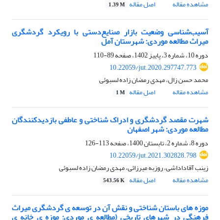
مشاهده مقاله
اصل مقاله
1.39 M
آسیب‌شناسی وضعیت بازار صنایع‌دستی با رویکرد گردشگری
میراث مطالعه موردی: شهرستان آمل
دوره 10، شماره 3، پاییز 1402، صفحه
89-110
10.22059/jut.2020.297747.773
محمد حسن زال، مهدی رمضان زاده لسبوئی
مشاهده مقاله
اصل مقاله
1 M
شهرت مقصد گردشگری و ادراک شناختی و عاطفی بازدیدکنندگان
مطالعه موردی: شهر اصفهان
دوره 8، شماره 2، تابستان 1400، صفحه
113-126
10.22059/jut.2021.302828.798
زینب آقاداداشی، روزبه میرزائی، مهدی رمضان زاده لسبوئی
مشاهده مقاله
اصل مقاله
543.56 K
موزه های باستان شناختی و نقش آن در توسعه ی گردشگری میراث
فرهنگی در شهرهای تاریخی (مطالعه ی موردی: موزه ی خانه ی