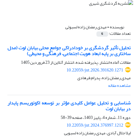
نویسنده =
مهدی رمضان زاده لسبوئی
تعداد مقالات:
6
تحلیل تأثیر گردشگری بر خودادراکی جوامع محلی بیابان لوت (مدل
ساختاری بر پایه ابعاد هویت اجتماعی، فرهنگی و محیطی)
مقالات آماده انتشار، پذیرفته شده، انتشار آنلاین از
23 فروردین 1405
10.22059/jut.2026.391620.1271
مهدی رمضان زاده، پدرام فرهادی
مشاهده مقاله
شناسایی و تحلیل عوامل کلیدی مؤثر بر توسعه اکوتوریسم پایدار
در بیابان لوت
دوره 11، شماره 4، پاییز 1403، صفحه
39-58
10.22059/jut.2024.376997.1212
لیلا جلال آبادی، مهدی رمضان زاده لسبویی