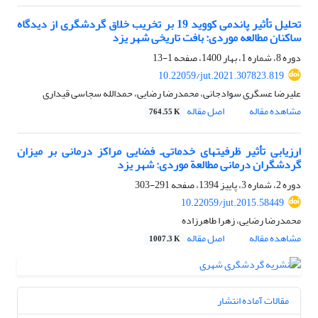
تحلیل تأثیر پاندمی کووید 19 بر تخریب خلاق گردشگری از دیدگاه
ساکنان مطالعه موردی: بافت تاریخی شهر یزد
دوره 8، شماره 1، بهار 1400، صفحه
1-13
10.22059/jut.2021.307823.819
علیرضا عسگری سوادجانی، محمدرضا رضایی، حمدالله سجاسی قیداری
مشاهده مقاله
اصل مقاله
764.55 K
ارزیابی تأثیر ظرفیت‏های خدماتی‌ـ فضایی مراکز درمانی بر میزان
گردشگران درمانی مطالعة موردی: شهر یزد
دوره 2، شماره 3، پاییز 1394، صفحه
291-303
10.22059/jut.2015.58449
محمدرضا رضایی، زهرا طاهرزاده
مشاهده مقاله
اصل مقاله
1007.3 K
مقالات آماده انتشار