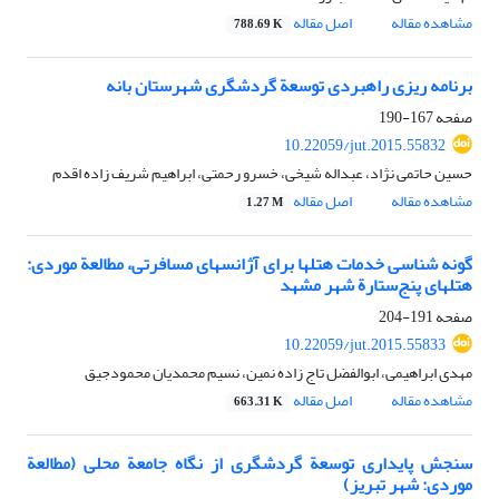
مشاهده مقاله
اصل مقاله
788.69 K
برنامه ‏ریزی راهبردی توسعة گردشگری شهرستان بانه
صفحه
167-190
10.22059/jut.2015.55832
حسین حاتمی نژاد، عبداله شیخی، خسرو رحمتی، ابراهیم شریف زاده اقدم
مشاهده مقاله
اصل مقاله
1.27 M
گونه‏ شناسی خدمات هتل‏ها برای آژانس‏های مسافرتی، مطالعة موردی:
هتل‏های پنج‌ستارة شهر مشهد
صفحه
191-204
10.22059/jut.2015.55833
مهدی ابراهیمی، ابوالفضل تاج زاده نمین، نسیم محمدیان محمودجیق
مشاهده مقاله
اصل مقاله
663.31 K
سنجش پایداری توسعة گردشگری از نگاه جامعة محلی (مطالعة
موردی: شهر تبریز)