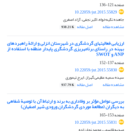
صفحه
121-136
10.22059/jut.2015.55829
جاهده تکیه‌خواه، اکبر نجفی، آزاد اصغری
مشاهده مقاله
اصل مقاله
938.21 K
ارزیابی فعالیت‏های گردشگری در شهرستان انزلی و ارائة راهبردهای
بهینه در راستای برنامه‏ریزی گردشگری پایدار منطقه با استفاده از
ANP و SWOT
صفحه
137-152
10.22059/jut.2015.55830
سیده سمیه عظیمی گهراز، ایرج تیموری
مشاهده مقاله
اصل مقاله
937.79 K
بررسی عوامل مؤثر بر وفاداری به برند و ارتباط آن با توصیة شفاهی
به دیگران (مطالعة موردی گردشگران ورودی شهر اصفهان)
صفحه
153-165
10.22059/jut.2015.55831
مهدیه قاسمی، محمد نجارزاده