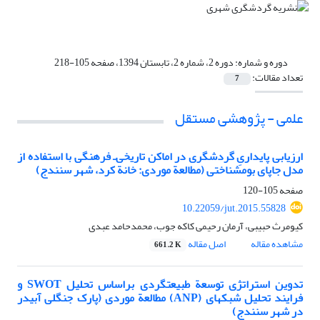
دوره و شماره:
دوره 2، شماره 2، تابستان 1394، صفحه 105-218
تعداد مقالات:
7
علمی - پژوهشی مستقل
ارزیابی پایداریِ گردشگری در اماکن تاریخی‌ـ فرهنگی با استفاده از
مدل جاپای بوم‏شناختی (مطالعة موردی: خانة کرد، شهر سنندج)
صفحه
105-120
10.22059/jut.2015.55828
کیومرث حبیبی، آرمان رحیمی کاکه جوب، محمدحامد عبدی
مشاهده مقاله
اصل مقاله
661.2 K
تدوین استراتژی توسعة طبیعت‏گردی بر‌اساس تحلیل SWOT و
فرایند تحلیل شبکه‏ای (ANP) مطالعة موردی (پارک جنگلی آبیدر
در شهر سنندج)